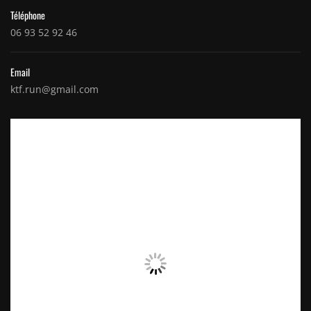
Téléphone
06 93 52 92 46
Email
ktf.run@gmail.com