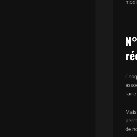
modi
N°
ré
Chaqu
assoc
faire
Mais 
perce
de n