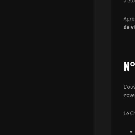
à eux
Aprè
de v
N°
L’ou
nove
Le Ch