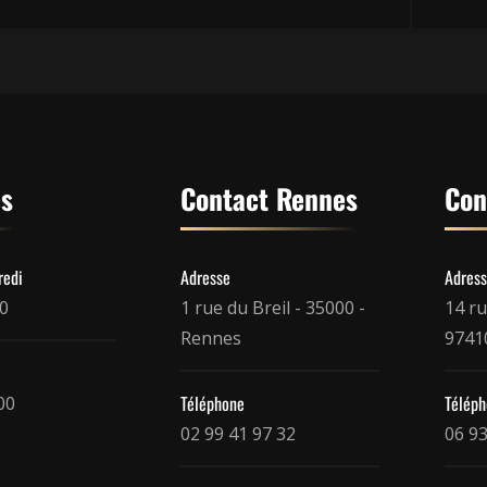
es
Contact Rennes
Con
redi
Adresse
Adres
00
1 rue du Breil - 35000 -
14 ru
Rennes
97410
Téléphone
Télép
00
02 99 41 97 32
06 93