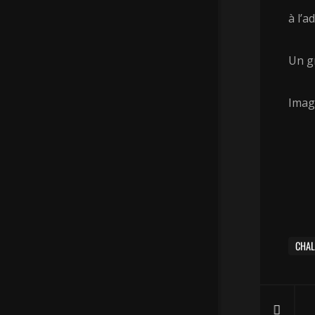
à l’a
Un g
Imag
CHAL