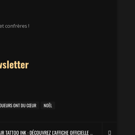
t confrères !
wsletter
TOUEURS ONT DU CŒUR
NOËL
CORSAIR TATTOO INK : DÉCOUVREZ L’AFFICHE OFFICIELLE DU FESTIVAL EN 2022 !