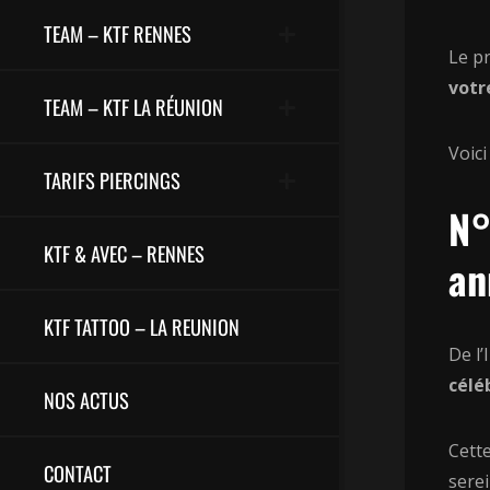
TEAM – KTF RENNES
Le pr
votr
TEAM – KTF LA RÉUNION
Voici
TARIFS PIERCINGS
N°
KTF & AVEC – RENNES
an
KTF TATTOO – LA REUNION
De l’
célé
NOS ACTUS
Cette
CONTACT
sere