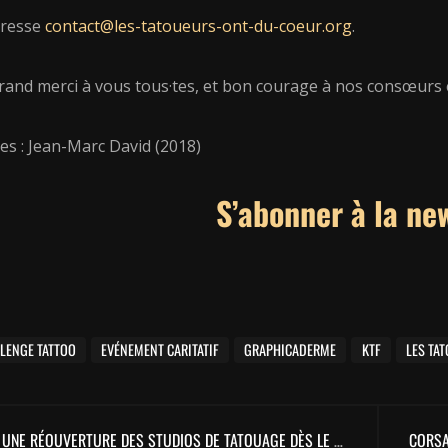
dresse
contact@les-tatoueurs-ont-du-coeur.org
.
rand merci à vous tous·tes, et bon courage à nos consœurs e
es : Jean-Marc David (2018)
S’abonner à la ne
LENGE TATTOO
EVÉNEMENT CARITATIF
GRAPHICADERME
KTF
LES TA
UNE RÉOUVERTURE DES STUDIOS DE TATOUAGE DÈS LE 1ER DÉCEMBRE 2020 ?