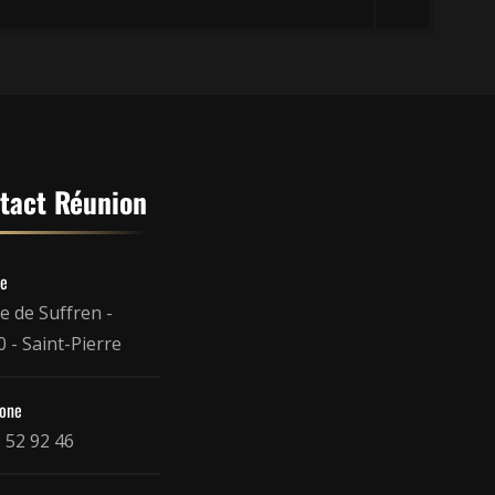
tact Réunion
se
e de Suffren -
 - Saint-Pierre
hone
 52 92 46