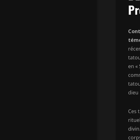
Pr
Cont
témo
réce
tato
en « 
comme
tatou
dieu
Ces 
ritue
divi
corp