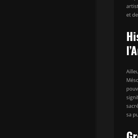
arti
et de
Hi
l’
Aille
Mésop
pouv
signi
sacr
sa pu
Gr