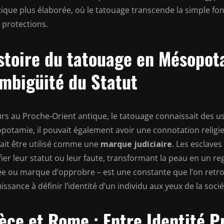
stique plus élaborée, où le tatouage transcende la simple f
 protections.
stoire du tatouage en Mésopot
Ambigüité du Statut
urs au Proche-Orient antique, le tatouage connaissait des us
otamie, il pouvait également avoir une connotation religieu
ait être utilisé comme une
marque judiciaire
. Les esclave
fier leur statut ou leur faute, transformant la peau en un re
ée ou marque d’opprobre – est une constante que l’on retrou
issance à définir l’identité d’un individu aux yeux de la socié
èce et Rome : Entre Identité P