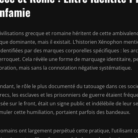
Infamie
ivilisations grecque et romaine héritent de cette ambivalenc
ique dominante, mais il existait. L’historien Xénophon ment
identifiées par des marques corporelles spécifiques : les arc
erroquet. Cela révèle une forme de marquage identitaire, p
oration, mais sans la connotation négative systématique.
ndant, le rôle le plus documenté du tatouage dans ces socié
Grecs, les esclaves et les prisonniers de guerre étaient fr
ée sur le front, était un signe public et indélébile de leur s
muler cette humiliation, portaient parfois des bandeaux.
omains ont largement perpétué cette pratique, l’utilisant c