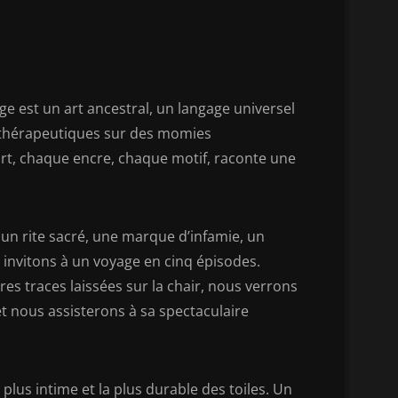
e est un art ancestral, un langage universel
s thérapeutiques sur des momies
art, chaque encre, chaque motif, raconte une
un rite sacré, une marque d’infamie, un
invitons à un voyage en cinq épisodes.
s traces laissées sur la chair, nous verrons
et nous assisterons à sa spectaculaire
plus intime et la plus durable des toiles. Un