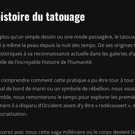
histoire du tatouage
 plus qu’un simple dessin ou une mode passagère, le tatouag
é à même la peau depuis la nuit des temps. De ses origine
storiques à sa reconnaissance actuelle dans les galeries d’
lle de l’incroyable histoire de l’humanité.
 comprendre comment cette pratique a pu être tour à tour 
nal de bord de marin ou un symbole de rébellion, nous vous 
mble, nous remonterons le temps pour explorer les première
nt il a disparu d’Occident avant d’y être « redécouvert », 
cratisation.
vrez avec nous cette saga millénaire où le corps devient la 