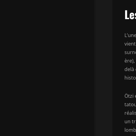
Le
L’une
vien
sur
ère)
delà 
histo
Ötzi
tatou
réali
un t
lomba