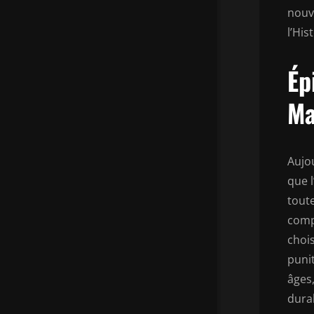
nouv
l’His
Ép
Ma
Aujou
que l
toute
compl
chois
puni
âges,
dura