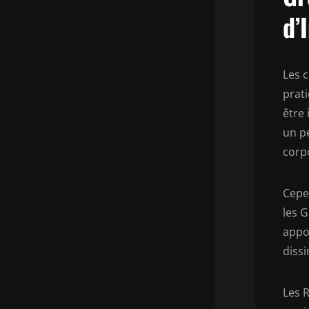
d’
Les c
prat
être 
un p
corp
Cepe
les 
appos
dissi
Les R