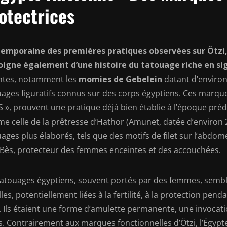
otectrices
emporaine des premières pratiques observées sur Ötzi, 
igne également d’une histoire du tatouage riche en sig
ntes, notamment les
momies de Gebelein
datant d’environ 
uages figuratifs connus sur des corps égyptiens. Ces marqu
S », prouvent une pratique déjà bien établie à l’époque pré
 celle de la prêtresse d’Hathor (Amunet, datée d’environ 20
ages plus élaborés, tels que des motifs de filet sur l’abdom
 Bès, protecteur des femmes enceintes et des accouchées.
tatouages égyptiens, souvent portés par des femmes, semble
lles, potentiellement liées à la fertilité, à la protection pe
n. Ils étaient une forme d’amulette permanente, une invocat
s. Contrairement aux marques fonctionnelles d’Ötzi, l’Égyp