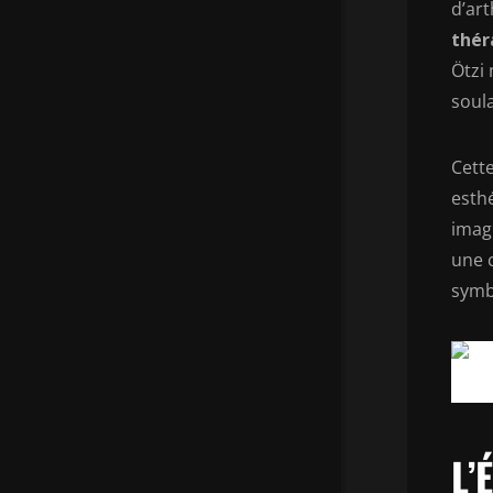
d’art
thér
Ötzi
soul
Cett
esth
imagi
une c
symb
L’