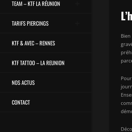
TEAM – KTF LA RÉUNION
L’
TARIFS PIERCINGS
Bien
KTF & AVEC – RENNES
grav
préhi
parce
KTF TATTOO – LA REUNION
Pour
NOS ACTUS
jour
Ense
CONTACT
comme
démo
Décou