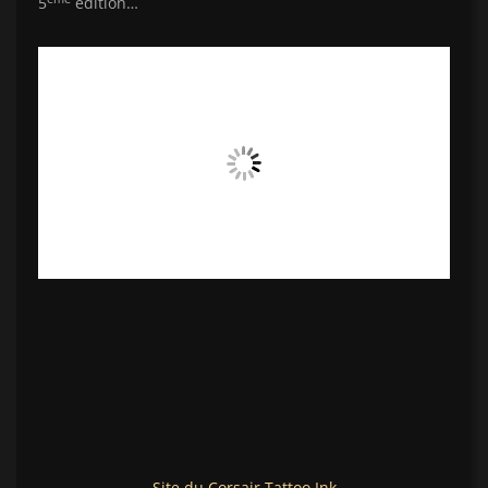
5
édition…
Site du Corsair Tattoo Ink