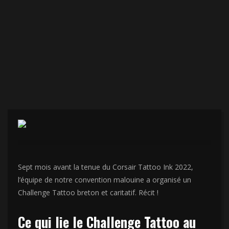
KTF2019
ACTUS
CHALLENGE TATTOO
CONVENTION DE TATOUAGE
CORSAIR TATTOO INK
LES TATOUEURS ONT DU CŒUR
Sept mois avant la tenue du Corsair Tattoo Ink 2022,
l’équipe de notre convention malouine a organisé un
Challenge Tattoo breton et caritatif. Récit !
Ce qui lie le Challenge Tattoo au